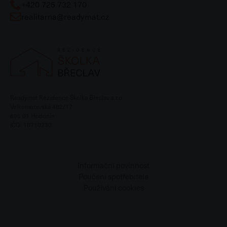
+420 725 732 170
realitarna@readymat.cz
Readymat Rezidence Školka Břeclav s.r.o.
Velkomoravská 462/17
695 01 Hodonín
IČO: 10710230
Informační povinnost
Poučení spotřebitele
Používání cookies