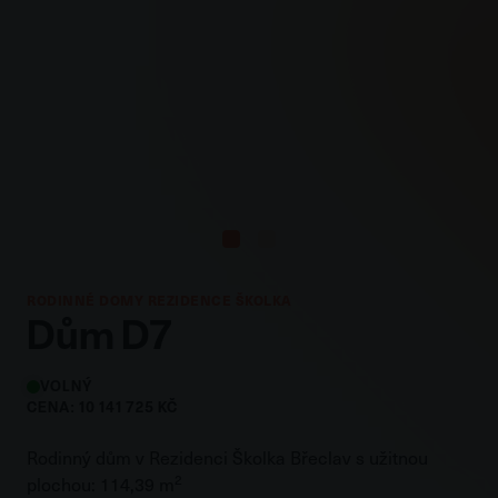
RODINNÉ DOMY REZIDENCE ŠKOLKA
Dům D7
VOLNÝ
CENA: 10 141 725 KČ
Rodinný dům v Rezidenci Školka Břeclav s užitnou
2
plochou: 114,39 m