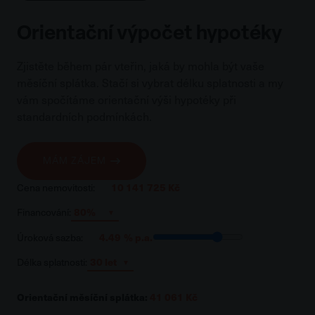
Orientační výpočet hypotéky
Zjistěte během pár vteřin, jaká by mohla být vaše
měsíční splátka. Stačí si vybrat délku splatnosti a my
vám spočítáme orientační výši hypotéky při
standardních podmínkách.
MÁM ZÁJEM
10 141 725 Kč
Cena nemovitosti:
Financování:
4.49
% p.a.
Úroková sazba:
Délka splatnosti:
Orientační měsíční splátka:
41 061 Kč