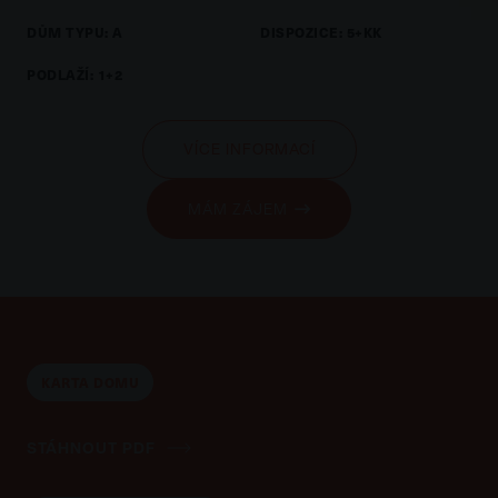
DŮM TYPU: A
DISPOZICE: 5+KK
PODLAŽÍ: 1+2
VÍCE INFORMACÍ
MÁM ZÁJEM
KARTA DOMU
STÁHNOUT PDF