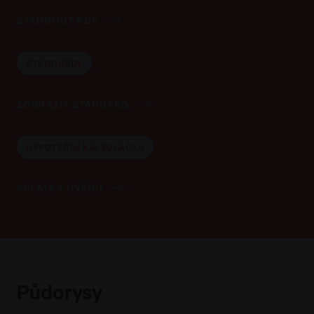
STÁHNOUT PDF
STANDARDY
ZOBRAZIT STANDARD
HYPOTEČNÍ KALKULAČKA
SPLÁTKA ÚVĚRU
Půdorysy