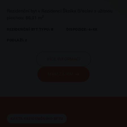
Rezidenční byt v Rezidenci Školka Břeclav s užitnou
2
plochou: 86,91 m
REZIDENČNÍ BYT TYPU: B
DISPOZICE: 4+KK
PODLAŽÍ: 2
VÍCE INFORMACÍ
MÁM ZÁJEM
KARTA REZIDENČNÍHO BYTU