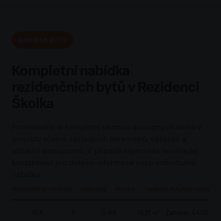
NABÍDKA BYTŮ
Kompletní nabídka
rezidenčních bytů v Rezidenci
Školka
Prohlédněte si kompletní seznam dostupných domů v
projektu včetně základních parametrů, velikostí a
aktuální dostupnosti. V případě zájmu nás neváhejte
kontaktovat pro detailní informace nebo individuální
nabídku.
REZIDENČNÍ BYT
PODLAŽÍ
DISPOZICE
PLOCHA
ZAHRADA/BALKON/TERASA
C
R1A
1
3+KK
78,21 m²
Zahrada: 64,05 m²