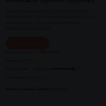
Zjistěte během pár vteřin, jaká by mohla být vaše
měsíční splátka. Stačí si vybrat délku splatnosti a my
vám spočítáme orientační výši hypotéky při
standardních podmínkách.
MÁM ZÁJEM
7 599 584 Kč
Cena nemovitosti:
Financování:
4.49
% p.a.
Úroková sazba:
Délka splatnosti:
Orientační měsíční splátka:
30 769 Kč