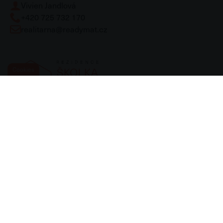
Vivien Jandlová
+420 725 732 170
realitarna@readymat.cz
Cookies
Readymat Rezidence Školka Břeclav s.r.o.
Velkomoravská 462/17
695 01 Hodonín
IČO: 10710230
Informační povinnost
Poučení spotřebitele
Používání cookies