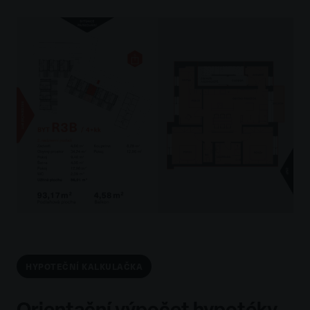
HYPOTEČNÍ KALKULAČKA
Orientační výpočet hypotéky