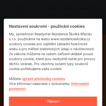
R1B
2
4+KK
86,91 m²
Balkon: 4,58 m²
R1C
3
3+KK
60,35 m²
Terasa: 29,87 m²
Nastavení soukromí - používání cookies
R2A
1
3+KK
78,21 m²
Zahrada: 64,05 m²
My, společnost Readymat Rezidence Školka Břeclav
s.r.o. používáme na webu www.rezidenceskolka.cz
soubory cookies pro zajištění základní funkčnosti
R2B
2
4+KK
86,91 m²
Balkon: 4,58 m²
webu a pro měření statistických údajú o návštevnosti
.
PRÉMIOVÉ BYDLENÍ, CHYTRÁ VOLBA
Ze zákona můžeme na vašem zařízení ukládat pouze
NOVINKA
R2C
3
3+KK
60,35 m²
Terasa: 29,87 m²
soubory cookie, které jsou nezbytně nutné pro provoz
těchto stránek. Pro všechny ostatní typy souborů
cookie potřebujeme vaše svolení.
R3A
1
3+KK
78,21 m²
Zahrada: 64,05 m²
Právě jsme zahájili prodej rezidenčních
bytů.
Můžete
upravit předvolby cookies
R3B
2
4+KK
86,91 m²
Balkon: 4,58 m²
Více informací naleznete v dokumentu:
Informační
povinnost
ZOBRAZIT NABÍDKU
R3C
3
3+KK
60,35 m²
Terasa: 29,87 m²
Přijmout